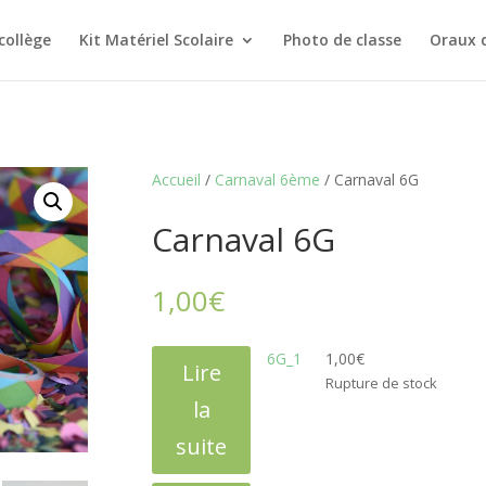
collège
Kit Matériel Scolaire
Photo de classe
Oraux 
Accueil
/
Carnaval 6ème
/ Carnaval 6G
Carnaval 6G
1,00
€
6G_1
1,00
€
Lire
Rupture de stock
la
suite