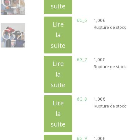
suite
6G_6
1,00
€
Lire
Rupture de stock
la
suite
6G_7
1,00
€
Lire
Rupture de stock
la
suite
6G_8
1,00
€
Lire
Rupture de stock
la
suite
6G_9
1,00
€