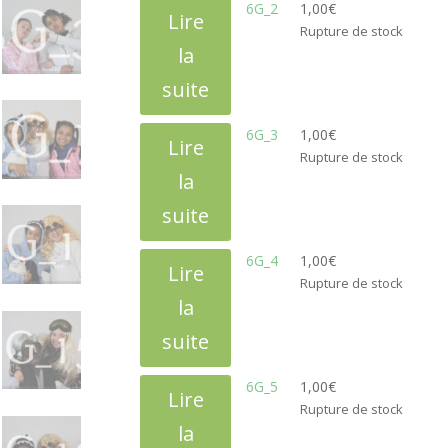
6G_2
1,00
€
Lire
Rupture de stock
la
suite
6G_3
1,00
€
Lire
Rupture de stock
la
suite
6G_4
1,00
€
Lire
Rupture de stock
la
suite
6G_5
1,00
€
Lire
Rupture de stock
la