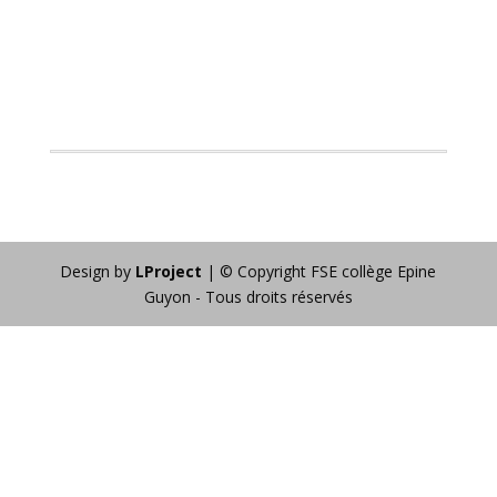
Design by
LProject
| © Copyright FSE collège Epine
Guyon - Tous droits réservés