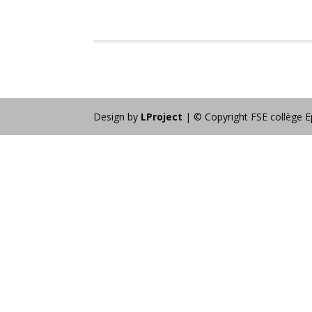
Design by
LProject
| © Copyright FSE collège E