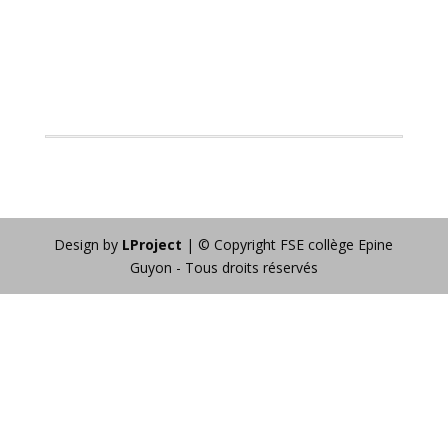
Design by
LProject
| © Copyright FSE collège Epine
Guyon - Tous droits réservés