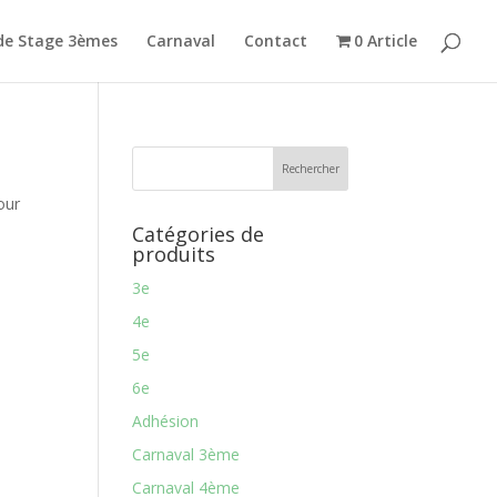
de Stage 3èmes
Carnaval
Contact
0 Article
our
Catégories de
produits
3e
4e
5e
6e
Adhésion
Carnaval 3ème
Carnaval 4ème