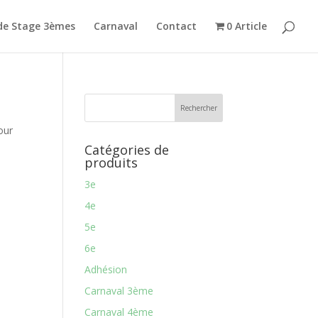
de Stage 3èmes
Carnaval
Contact
0 Article
our
Catégories de
produits
3e
4e
5e
6e
Adhésion
Carnaval 3ème
Carnaval 4ème