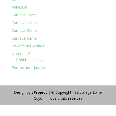
Adhésion
Carnaval 3ème
Carnaval 4ème
Carnaval 5ème
Carnaval 6ème
Kit Matériel Scolaire
Non classé
T-shirt du collège
Photos non classées
Design by
LProject
| © Copyright FSE collège Epine
Guyon - Tous droits réservés