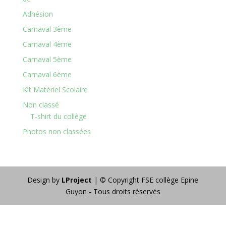
Adhésion
Carnaval 3ème
Carnaval 4ème
Carnaval 5ème
Carnaval 6ème
Kit Matériel Scolaire
Non classé
T-shirt du collège
Photos non classées
Design by
LProject
| © Copyright FSE collège Epine
Guyon - Tous droits réservés