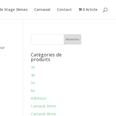
de Stage 3èmes
Carnaval
Contact
0 Article
our
Catégories de
produits
3e
4e
5e
6e
Adhésion
Carnaval 3ème
Carnaval 4ème