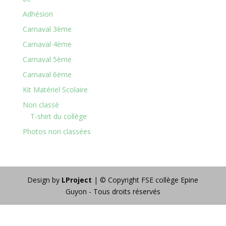
Adhésion
Carnaval 3ème
Carnaval 4ème
Carnaval 5ème
Carnaval 6ème
Kit Matériel Scolaire
Non classé
T-shirt du collège
Photos non classées
Design by
LProject
| © Copyright FSE collège Epine
Guyon - Tous droits réservés