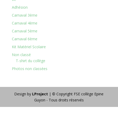
Adhésion
Carnaval 3ème
Carnaval 4ème
Carnaval 5ème
Carnaval 6ème
Kit Matériel Scolaire
Non classé
T-shirt du collège
Photos non classées
Design by
LProject
| © Copyright FSE collège Epine
Guyon - Tous droits réservés