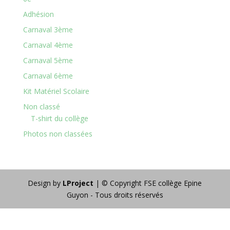
Adhésion
Carnaval 3ème
Carnaval 4ème
Carnaval 5ème
Carnaval 6ème
Kit Matériel Scolaire
Non classé
T-shirt du collège
Photos non classées
Design by
LProject
| © Copyright FSE collège Epine
Guyon - Tous droits réservés