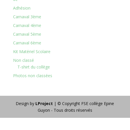
Adhésion
Carnaval 3ème
Carnaval 4ème
Carnaval 5ème
Carnaval 6ème
Kit Matériel Scolaire
Non classé
T-shirt du collège
Photos non classées
Design by
LProject
| © Copyright FSE collège Epine
Guyon - Tous droits réservés