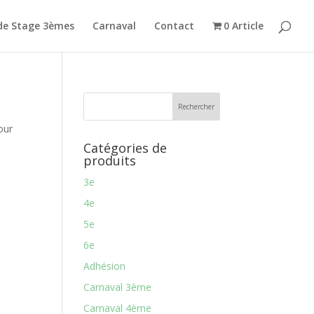
de Stage 3èmes
Carnaval
Contact
0 Article
our
Catégories de
produits
3e
4e
5e
6e
Adhésion
Carnaval 3ème
Carnaval 4ème