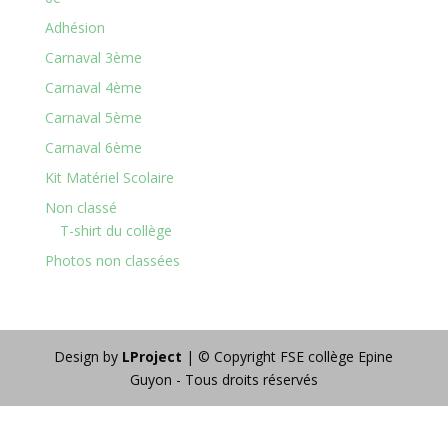
Adhésion
Carnaval 3ème
Carnaval 4ème
Carnaval 5ème
Carnaval 6ème
Kit Matériel Scolaire
Non classé
T-shirt du collège
Photos non classées
Design by
LProject
| © Copyright FSE collège Epine
Guyon - Tous droits réservés