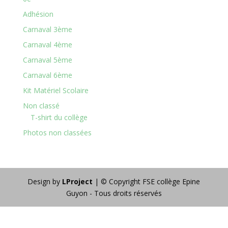
Adhésion
Carnaval 3ème
Carnaval 4ème
Carnaval 5ème
Carnaval 6ème
Kit Matériel Scolaire
Non classé
T-shirt du collège
Photos non classées
Design by
LProject
| © Copyright FSE collège Epine
Guyon - Tous droits réservés