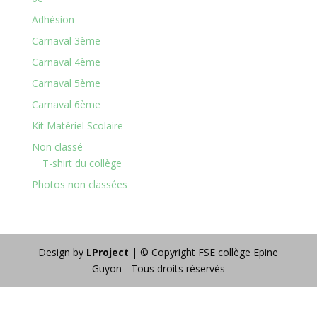
Adhésion
Carnaval 3ème
Carnaval 4ème
Carnaval 5ème
Carnaval 6ème
Kit Matériel Scolaire
Non classé
T-shirt du collège
Photos non classées
Design by
LProject
| © Copyright FSE collège Epine
Guyon - Tous droits réservés