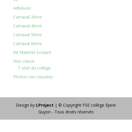
Adhésion
Carnaval 3ème
Carnaval 4ème
Carnaval 5ème
Carnaval 6ème
Kit Matériel Scolaire
Non classé
T-shirt du collège
Photos non classées
Design by
LProject
| © Copyright FSE collège Epine
Guyon - Tous droits réservés