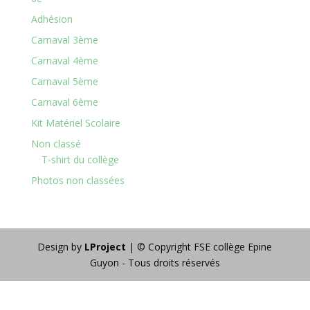
Adhésion
Carnaval 3ème
Carnaval 4ème
Carnaval 5ème
Carnaval 6ème
Kit Matériel Scolaire
Non classé
T-shirt du collège
Photos non classées
Design by
LProject
| © Copyright FSE collège Epine
Guyon - Tous droits réservés