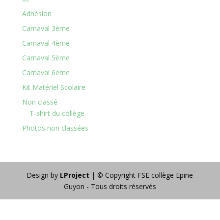
Adhésion
Carnaval 3ème
Carnaval 4ème
Carnaval 5ème
Carnaval 6ème
Kit Matériel Scolaire
Non classé
T-shirt du collège
Photos non classées
Design by
LProject
| © Copyright FSE collège Epine
Guyon - Tous droits réservés