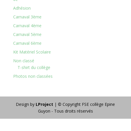
Adhésion
Carnaval 3ème
Carnaval 4ème
Carnaval 5ème
Carnaval 6ème
Kit Matériel Scolaire
Non classé
T-shirt du collège
Photos non classées
Design by
LProject
| © Copyright FSE collège Epine
Guyon - Tous droits réservés