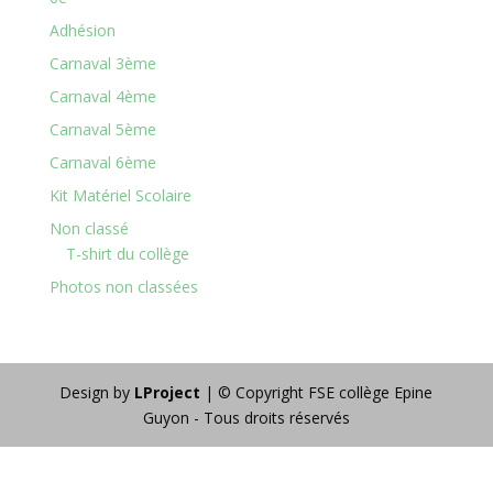
Adhésion
Carnaval 3ème
Carnaval 4ème
Carnaval 5ème
Carnaval 6ème
Kit Matériel Scolaire
Non classé
T-shirt du collège
Photos non classées
Design by
LProject
| © Copyright FSE collège Epine
Guyon - Tous droits réservés