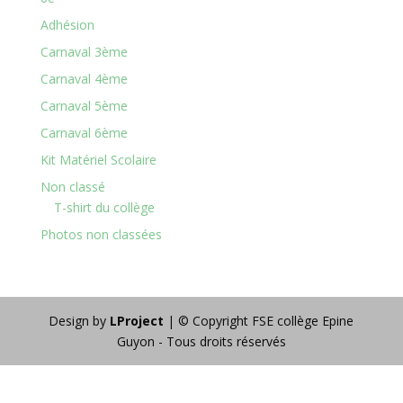
Adhésion
Carnaval 3ème
Carnaval 4ème
Carnaval 5ème
Carnaval 6ème
Kit Matériel Scolaire
Non classé
T-shirt du collège
Photos non classées
Design by
LProject
| © Copyright FSE collège Epine
Guyon - Tous droits réservés