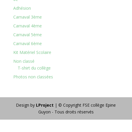
Adhésion
Carnaval 3ème
Carnaval 4ème
Carnaval 5ème
Carnaval 6ème
Kit Matériel Scolaire
Non classé
T-shirt du collège
Photos non classées
Design by
LProject
| © Copyright FSE collège Epine
Guyon - Tous droits réservés