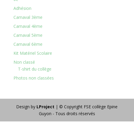
Adhésion
Carnaval 3ème
Carnaval 4ème
Carnaval 5ème
Carnaval 6ème
Kit Matériel Scolaire
Non classé
T-shirt du collège
Photos non classées
Design by
LProject
| © Copyright FSE collège Epine
Guyon - Tous droits réservés