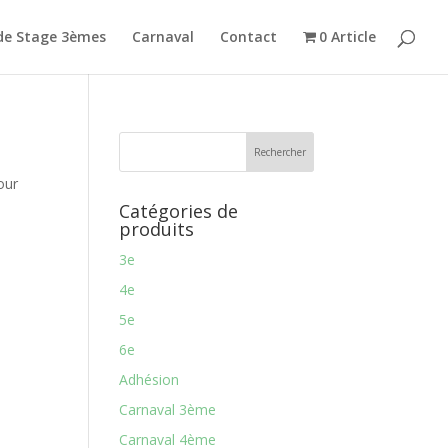
de Stage 3èmes
Carnaval
Contact
0 Article
our
Catégories de
produits
3e
4e
5e
6e
Adhésion
Carnaval 3ème
Carnaval 4ème