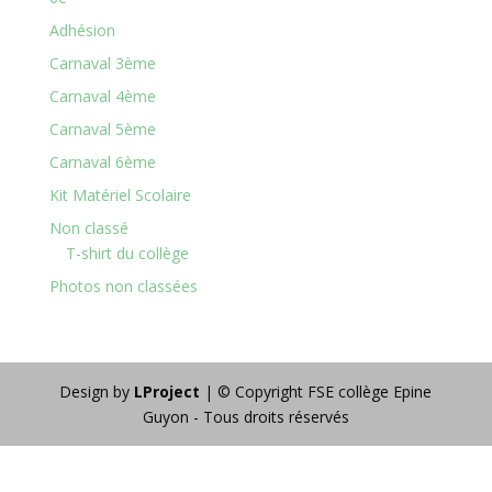
Adhésion
Carnaval 3ème
Carnaval 4ème
Carnaval 5ème
Carnaval 6ème
Kit Matériel Scolaire
Non classé
T-shirt du collège
Photos non classées
Design by
LProject
| © Copyright FSE collège Epine
Guyon - Tous droits réservés