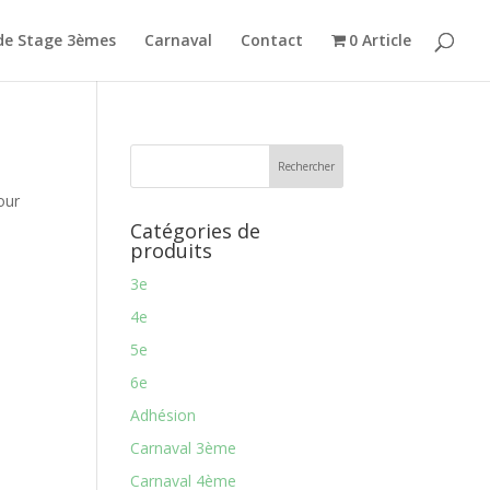
de Stage 3èmes
Carnaval
Contact
0 Article
our
Catégories de
produits
3e
4e
5e
6e
Adhésion
Carnaval 3ème
Carnaval 4ème