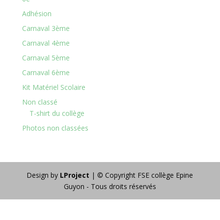
Adhésion
Carnaval 3ème
Carnaval 4ème
Carnaval 5ème
Carnaval 6ème
Kit Matériel Scolaire
Non classé
T-shirt du collège
Photos non classées
Design by
LProject
| © Copyright FSE collège Epine
Guyon - Tous droits réservés