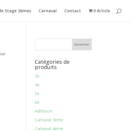
de Stage 3èmes
Carnaval
Contact
0 Article
our
Catégories de
produits
3e
4e
5e
6e
Adhésion
Carnaval 3ème
Carnaval 4ème