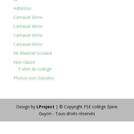
Adhésion
Carnaval 3ème
Carnaval 4ème
Carnaval 5ème
Carnaval 6ème
Kit Matériel Scolaire
Non classé
T-shirt du collège
Photos non classées
Design by
LProject
| © Copyright FSE collège Epine
Guyon - Tous droits réservés