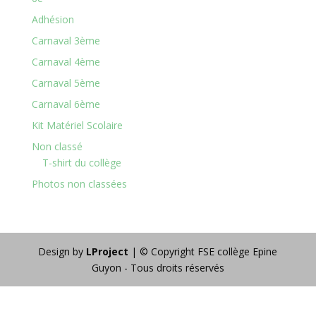
Adhésion
Carnaval 3ème
Carnaval 4ème
Carnaval 5ème
Carnaval 6ème
Kit Matériel Scolaire
Non classé
T-shirt du collège
Photos non classées
Design by
LProject
| © Copyright FSE collège Epine
Guyon - Tous droits réservés