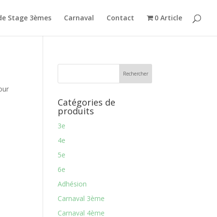
de Stage 3èmes
Carnaval
Contact
0 Article
our
Catégories de
produits
3e
4e
5e
6e
Adhésion
Carnaval 3ème
Carnaval 4ème