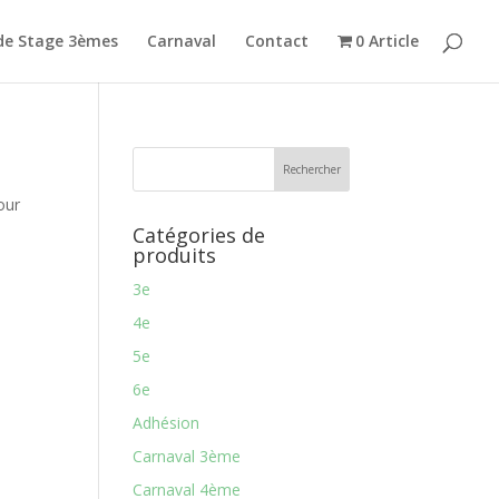
de Stage 3èmes
Carnaval
Contact
0 Article
our
Catégories de
produits
3e
4e
5e
6e
Adhésion
Carnaval 3ème
Carnaval 4ème