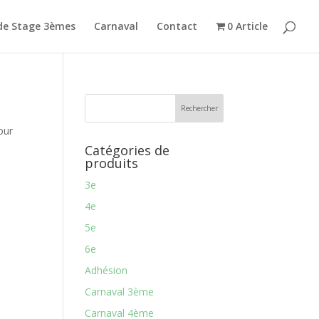
de Stage 3èmes
Carnaval
Contact
0 Article
our
Catégories de
produits
3e
4e
5e
6e
Adhésion
Carnaval 3ème
Carnaval 4ème