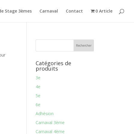
de Stage 3èmes
Carnaval
Contact
0 Article
our
Catégories de
produits
3e
4e
5e
6e
Adhésion
Carnaval 3ème
Carnaval 4ème