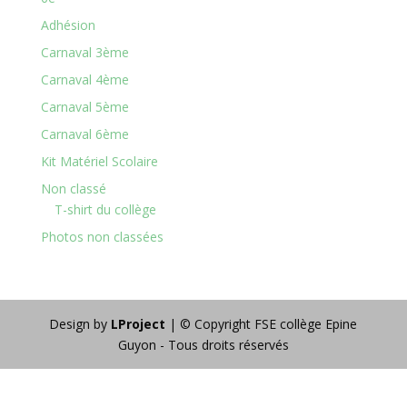
Adhésion
Carnaval 3ème
Carnaval 4ème
Carnaval 5ème
Carnaval 6ème
Kit Matériel Scolaire
Non classé
T-shirt du collège
Photos non classées
Design by
LProject
| © Copyright FSE collège Epine
Guyon - Tous droits réservés