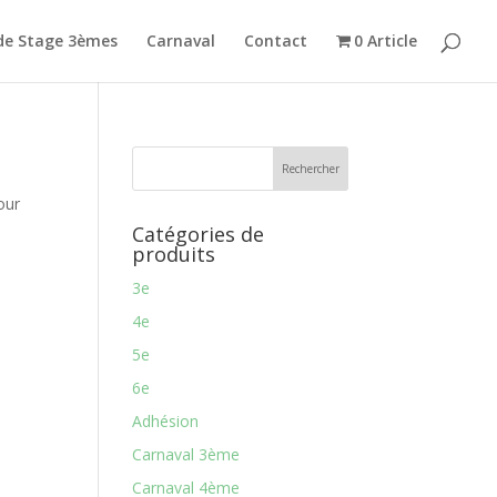
de Stage 3èmes
Carnaval
Contact
0 Article
our
Catégories de
produits
3e
4e
5e
6e
Adhésion
Carnaval 3ème
Carnaval 4ème