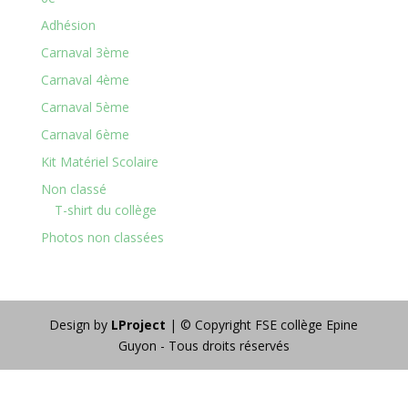
Adhésion
Carnaval 3ème
Carnaval 4ème
Carnaval 5ème
Carnaval 6ème
Kit Matériel Scolaire
Non classé
T-shirt du collège
Photos non classées
Design by
LProject
| © Copyright FSE collège Epine
Guyon - Tous droits réservés