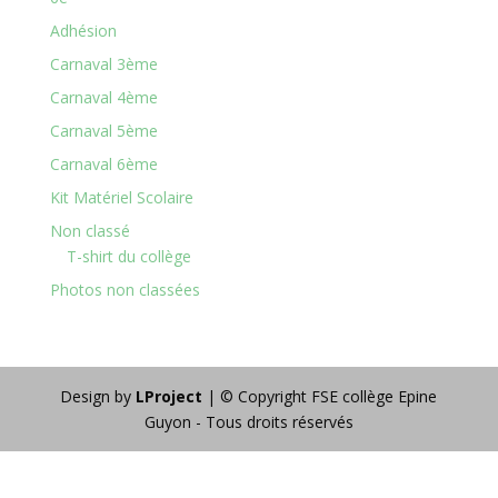
Adhésion
Carnaval 3ème
Carnaval 4ème
Carnaval 5ème
Carnaval 6ème
Kit Matériel Scolaire
Non classé
T-shirt du collège
Photos non classées
Design by
LProject
| © Copyright FSE collège Epine
Guyon - Tous droits réservés