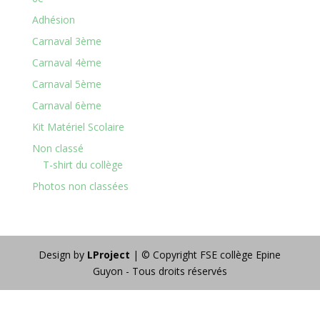
Adhésion
Carnaval 3ème
Carnaval 4ème
Carnaval 5ème
Carnaval 6ème
Kit Matériel Scolaire
Non classé
T-shirt du collège
Photos non classées
Design by
LProject
| © Copyright FSE collège Epine
Guyon - Tous droits réservés