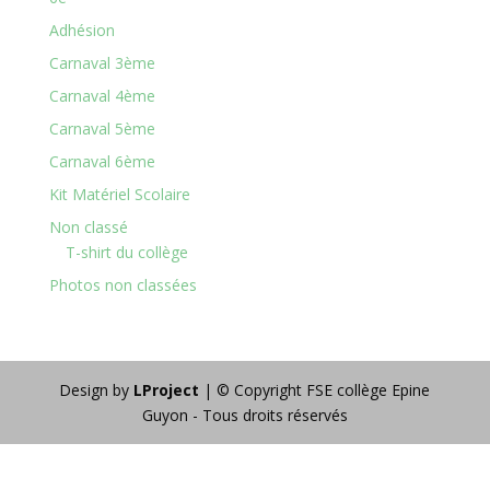
Adhésion
Carnaval 3ème
Carnaval 4ème
Carnaval 5ème
Carnaval 6ème
Kit Matériel Scolaire
Non classé
T-shirt du collège
Photos non classées
Design by
LProject
| © Copyright FSE collège Epine
Guyon - Tous droits réservés