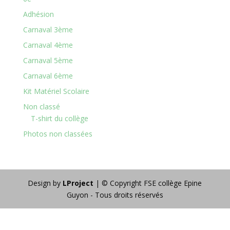
Adhésion
Carnaval 3ème
Carnaval 4ème
Carnaval 5ème
Carnaval 6ème
Kit Matériel Scolaire
Non classé
T-shirt du collège
Photos non classées
Design by
LProject
| © Copyright FSE collège Epine
Guyon - Tous droits réservés