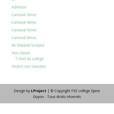
Adhésion
Carnaval 3ème
Carnaval 4ème
Carnaval 5ème
Carnaval 6ème
Kit Matériel Scolaire
Non classé
T-shirt du collège
Photos non classées
Design by
LProject
| © Copyright FSE collège Epine
Guyon - Tous droits réservés