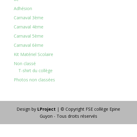
Adhésion
Carnaval 3ème
Carnaval 4ème
Carnaval 5ème
Carnaval 6ème
Kit Matériel Scolaire
Non classé
T-shirt du collège
Photos non classées
Design by
LProject
| © Copyright FSE collège Epine
Guyon - Tous droits réservés