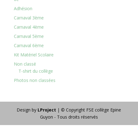
Adhésion
Carnaval 3ème
Carnaval 4ème
Carnaval 5ème
Carnaval 6ème
Kit Matériel Scolaire
Non classé
T-shirt du collège
Photos non classées
Design by
LProject
| © Copyright FSE collège Epine
Guyon - Tous droits réservés