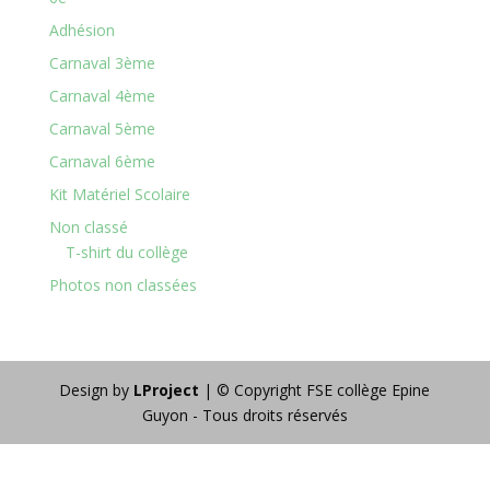
Adhésion
Carnaval 3ème
Carnaval 4ème
Carnaval 5ème
Carnaval 6ème
Kit Matériel Scolaire
Non classé
T-shirt du collège
Photos non classées
Design by
LProject
| © Copyright FSE collège Epine
Guyon - Tous droits réservés