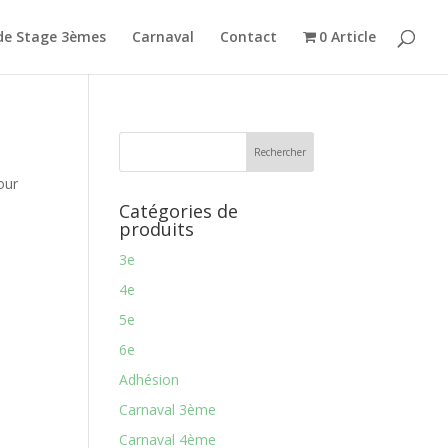
de Stage 3èmes
Carnaval
Contact
0 Article
our
Catégories de
produits
3e
4e
5e
6e
Adhésion
Carnaval 3ème
Carnaval 4ème