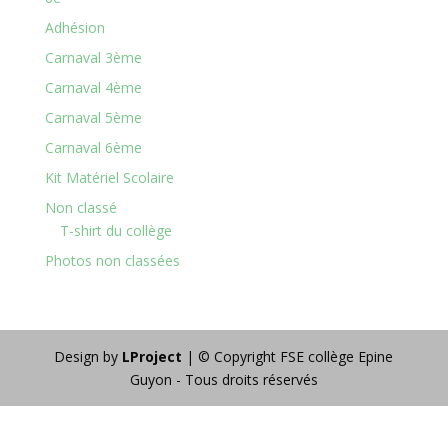
Adhésion
Carnaval 3ème
Carnaval 4ème
Carnaval 5ème
Carnaval 6ème
Kit Matériel Scolaire
Non classé
T-shirt du collège
Photos non classées
Design by
LProject
| © Copyright FSE collège Epine
Guyon - Tous droits réservés