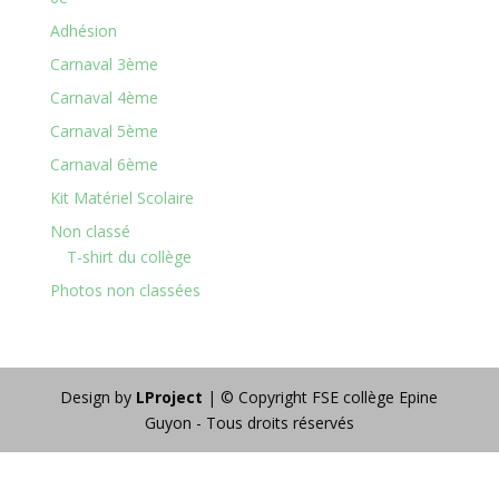
Adhésion
Carnaval 3ème
Carnaval 4ème
Carnaval 5ème
Carnaval 6ème
Kit Matériel Scolaire
Non classé
T-shirt du collège
Photos non classées
Design by
LProject
| © Copyright FSE collège Epine
Guyon - Tous droits réservés